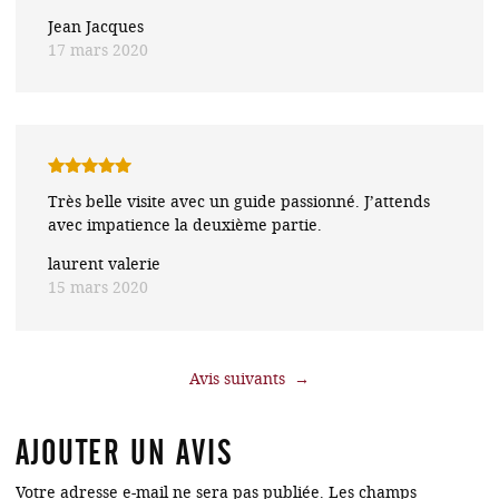
Jean Jacques
17 mars 2020
Note
5
sur
Très belle visite avec un guide passionné. J’attends
5
avec impatience la deuxième partie.
laurent valerie
15 mars 2020
→
AJOUTER UN AVIS
Votre adresse e-mail ne sera pas publiée.
Les champs