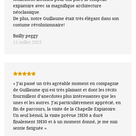
expiatoire avec sa magnifique architecture
néoclassique.
De plus, notre Guillaume était très élégant dans son
costume révolutionnaire!
Bailly peggy
15 juillet 2023
Note
5
sur
« J’ai passé un très agréable moment en compagnie
5
de Guillaume qui est très plaisant et dont les récits
fourmillent d’anecdotes plus intéressantes que les
unes et les autres. J’ai particulièrement apprécié, en
fin de parcours, la visite de la Chapelle Expiatoire.
Un seul bémol, la visite prévue 2H30 a duré
finalement 3H30 et à un moment donné, je me suis
sentie fatiguée ».