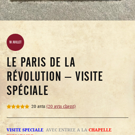
18 JUILLET
LE PARIS DE LA
RÉVOLUTION – VISITE
SPÉCIALE
20 avis
(
20
avis client)
Noté
20
5.00
sur 5
basé sur
notations
VISITE SPECIALE
AVEC ENTREE A LA
CHAPELLE
client