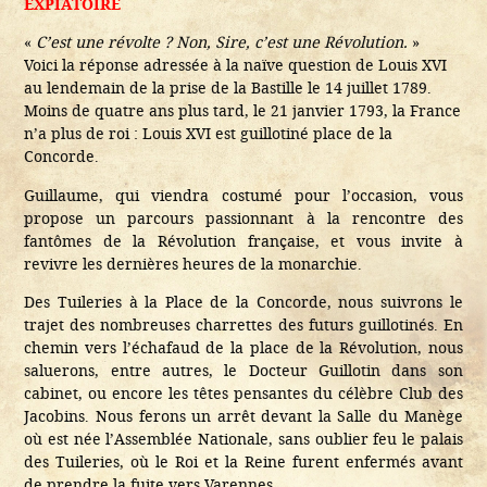
EXPIATOIRE
«
C’est une révolte ? Non, Sire, c’est une Révolution.
»
Voici la réponse adressée à la naïve question de Louis XVI
au lendemain de la prise de la Bastille le 14 juillet 1789.
Moins de quatre ans plus tard, le 21 janvier 1793, la France
n’a plus de roi : Louis XVI est guillotiné place de la
Concorde.
Guillaume, qui viendra costumé pour l’occasion, vous
propose un parcours passionnant à la rencontre des
fantômes de la Révolution française, et vous invite à
revivre les dernières heures de la monarchie.
Des Tuileries à la Place de la Concorde, nous suivrons le
trajet des nombreuses charrettes des futurs guillotinés. En
chemin vers l’échafaud de la place de la Révolution, nous
saluerons, entre autres, le Docteur Guillotin dans son
cabinet, ou encore les têtes pensantes du célèbre Club des
Jacobins. Nous ferons un arrêt devant la Salle du Manège
où est née l’Assemblée Nationale, sans oublier feu le palais
des Tuileries, où le Roi et la Reine furent enfermés avant
de prendre la fuite vers Varennes.