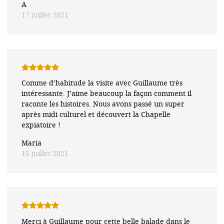
A
17 juillet 2021
Note
5
sur
Comme d’habitude la visite avec Guillaume très
5
intéressante. J’aime beaucoup la façon comment il
raconte les histoires. Nous avons passé un super
après midi culturel et découvert la Chapelle
expiatoire !
Maria
15 juillet 2021
Note
5
sur
Merci à Guillaume pour cette belle balade dans le
5