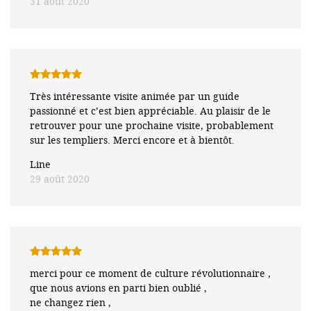
31 août 2020
Note
5
sur
Très intéressante visite animée par un guide
5
passionné et c’est bien appréciable. Au plaisir de le
retrouver pour une prochaine visite, probablement
sur les templiers. Merci encore et à bientôt.
Line
29 août 2020
Note
5
sur
merci pour ce moment de culture révolutionnaire ,
5
que nous avions en parti bien oublié ,
ne changez rien ,