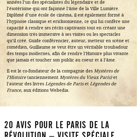
années l’un des spécialistes du légendaire et de
l’ésotérisme qui ont façonné l’âme de la Ville Lumière.
Diplômé d’une école de cinéma, il est également formé à
l’hypnose classique et ericksonienne, ce qui lui confère une
capacité à rendre ses récits captivants tout en créant une
dimension très immersive à ses visites ou les spectacles
qu’il créé. Guide conférencier, auteur, metteur en scène et
comédien, Guillaume se veut être un véritable troubadour
des temps modernes, afin de rendre l’Histoire plus vivante
que jamais et toucher son public au coeur et à l’âme.
Il est le co-fondateur de la compagnie des
Mystères de
l’Histoire
(anciennement
Mystères du Vieux Paris)
et
l’auteur des livres
Légendes de Paris
et
Légendes de
France
, aux éditions Webedia.
20 AVIS POUR
LE PARIS DE LA
RÉVOLUTION – VISITE SPÉCIALE