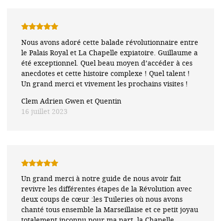
Note
5
sur
Nous avons adoré cette balade révolutionnaire entre
5
le Palais Royal et La Chapelle expiatoire. Guillaume a
été exceptionnel. Quel beau moyen d’accéder à ces
anecdotes et cette histoire complexe ! Quel talent !
Un grand merci et vivement les prochains visites !
Clem Adrien Gwen et Quentin
16 juillet 2023
Note
5
sur
Un grand merci à notre guide de nous avoir fait
5
revivre les différentes étapes de la Révolution avec
deux coups de cœur :les Tuileries où nous avons
chanté tous ensemble la Marseillaise et ce petit joyau
totalement inconnu pour ma part, la Chapelle