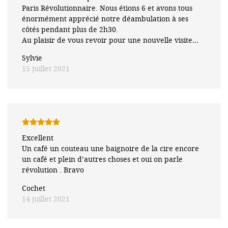
Paris Révolutionnaire. Nous étions 6 et avons tous
énormément apprécié notre déambulation à ses
côtés pendant plus de 2h30.
Au plaisir de vous revoir pour une nouvelle visite…
Sylvie
15 juillet 2021
Note
5
sur
Excellent
5
Un café un couteau une baignoire de la cire encore
un café et plein d’autres choses et oui on parle
révolution . Bravo
Cochet
14 juillet 2021