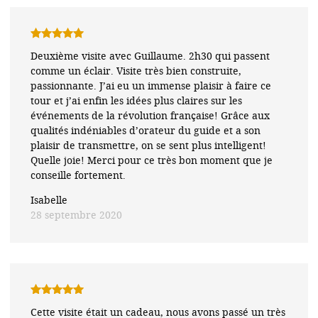
Note
5
sur
Deuxième visite avec Guillaume. 2h30 qui passent
5
comme un éclair. Visite très bien construite,
passionnante. J’ai eu un immense plaisir à faire ce
tour et j’ai enfin les idées plus claires sur les
événements de la révolution française! Grâce aux
qualités indéniables d’orateur du guide et a son
plaisir de transmettre, on se sent plus intelligent!
Quelle joie! Merci pour ce très bon moment que je
conseille fortement.
Isabelle
28 septembre 2020
Note
5
sur
Cette visite était un cadeau, nous avons passé un très
5