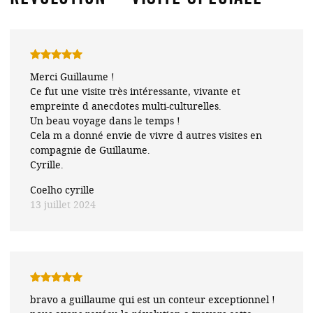
Note
5
sur
Merci Guillaume !
5
Ce fut une visite très intéressante, vivante et
empreinte d anecdotes multi-culturelles.
Un beau voyage dans le temps !
Cela m a donné envie de vivre d autres visites en
compagnie de Guillaume.
Cyrille.
Coelho cyrille
13 juillet 2024
Note
5
sur
bravo a guillaume qui est un conteur exceptionnel !
5