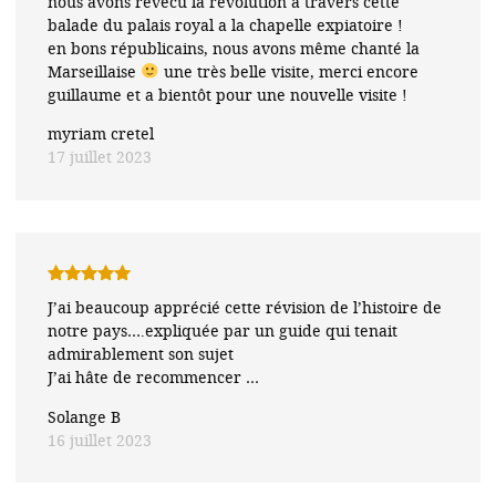
nous avons revécu la révolution a travers cette
balade du palais royal a la chapelle expiatoire !
en bons républicains, nous avons même chanté la
Marseillaise
une très belle visite, merci encore
guillaume et a bientôt pour une nouvelle visite !
myriam cretel
17 juillet 2023
Note
5
sur
J’ai beaucoup apprécié cette révision de l’histoire de
5
notre pays….expliquée par un guide qui tenait
admirablement son sujet
J’ai hâte de recommencer …
Solange B
16 juillet 2023