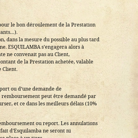
 pour le bon déroulement de la Prestation
pants…).
on, dans la mesure du possible au plus tard
phone. ESQUILAMBA s’engagera alors à
ate ne convenait pas au Client,
ntant de la Prestation achetée, valable
 Client.
 report ou d’une demande de
, le remboursement peut être demandé par
er, et ce dans les meilleurs délais (10%
n remboursement ou report. Les annulations
e fait d’Esquilamba ne seront ni
sa place à un tiers.