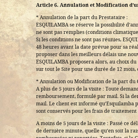
Article 6. Annulation et Modification d’
* Annulation de la part du Prestataire :
ESQUILAMBA se réserve la possibilité d’ann
ne sont pas remplies (conditions climatiqu
Si les conditions ne sont pas réunies, ESQU
48 heures avant la date prévue pour sa réal
proposer dans les meilleurs délais une nouve
ESQUILAMBA proposera alors, au choix du Cl
sur tout le Site pour une durée de 12 mois
* Annulation ou Modification de la part du C
A plus de 5 jours de la visite : Toute dema
remboursement, formulé par mail. Si la de
mail. Le client est informé qu’Esquilamba
sont conservés pour les frais de traitement 
A moins de 5 jours de la visite : Passé ce
de dernière minute, quelle qu’en soit la rai
remboursées ni reportées. Toutefois, si le Cli