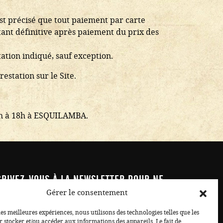
est précisé que tout paiement par carte
ant définitive après paiement du prix des
ation indiqué, sauf exception.
estation sur le Site.
10h à 18h à ESQUILAMBA.
CRIVEZ-VOUS À LA NEWSLETTER POUR NE
 RATER !
Gérer le consentement
les meilleures expériences, nous utilisons des technologies telles que les
JE M'INSCRIS
 stocker et/ou accéder aux informations des appareils. Le fait de