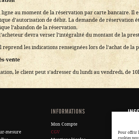
ration
 ligne au moment de la réservation par carte bancaire. Il 
ue d’autorisation de débit. La demande de réservation ét
que l’abandon de la réservation.
acheteur devra verser l’intégralité du montant de la prest
 reprend les indications renseignées lors de l’achat de la pr
rès-vente
ation, le client peut s’adresser du lundi au vendredi, de 
INFORMATIONS
INS
RIEN
Mon Compte
sur-mesure
CGV
Pour offrir 
cookies pour