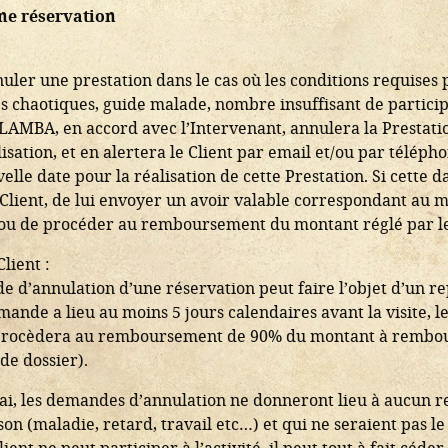
une réservation
uler une prestation dans le cas où les conditions requises
es chaotiques, guide malade, nombre insuffisant de partici
ILAMBA, en accord avec l’Intervenant, annulera la Prestati
isation, et en alertera le Client par email et/ou par télé
lle date pour la réalisation de cette Prestation. Si cette d
ient, de lui envoyer un avoir valable correspondant au mo
, ou de procéder au remboursement du montant réglé par le
lient :
nde d’annulation d’une réservation peut faire l’objet d’un
mande a lieu au moins 5 jours calendaires avant la visite
 procèdera au remboursement de 90% du montant à rembours
de dossier).
 délai, les demandes d’annulation ne donneront lieu à aucu
son (maladie, retard, travail etc…) et qui ne seraient pas l
ent ne peut participer à l’activité, il peut tout à fait céder 