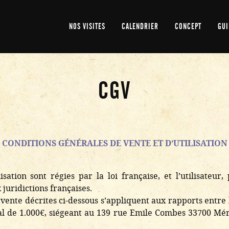
NOS VISITES
CALENDRIER
CONCEPT
GUI
CGV
CONDITIONS GÉNÉRALES DE VENTE ET D’UTILISATION
sation sont régies par la loi française, et l’utilisateu
uridictions françaises.
e vente décrites ci-dessous s’appliquent aux rapports entre 
l de 1.000€, siégeant au 139 rue Emile Combes 33700 Méri