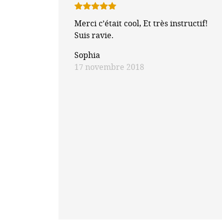
Note
5
sur
Merci c’était cool, Et très instructif!
5
Suis ravie.
Sophia
17 novembre 2018