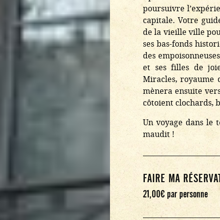
poursuivre l’expéri
capitale. Votre gui
de la vieille ville 
ses bas-fonds histor
des empoisonneuses,
et ses filles de j
Miracles, royaume d
mènera ensuite vers
côtoient clochards, 
Un voyage dans le 
maudit !
FAIRE MA RÉSERVA
21,00
€
par personne