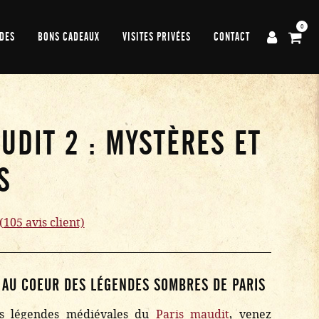
0
DES
BONS CADEAUX
VISITES PRIVÉES
CONTACT
UDIT 2 : MYSTÈRES ET
S
(
105
avis client)
 AU COEUR DES LÉGENDES SOMBRES DE PARIS
es légendes médiévales du
Paris maudit
, venez