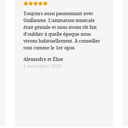
Note
5
sur
Toujours aussi passionnant avec
5
Guillaume. L’animation musicale
était géniale et nous avons tôt fait
d’oublier à quelle époque nous
vivons habituellement. À conseiller
tout comme le 1er opus
Alexandre et Élise
1 novembre 2018