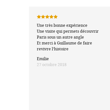
Note
5
sur
Une très bonne expérience
5
Une visite qui permets découvrir
Paris sous un autre angle
Et merci à Guillaume de faire
revivre l’histoire
Emilie
27 octobre 2018