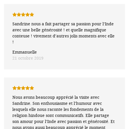
Note
5
sur
Sandrine nous a fait partager sa passion pour l’Inde
5
avec une belle générosité ! et quelle magnifique
conteuse ! vivement d’autres jolis moments avec elle
!
Emmanuelle
21 octobre 2019
Note
5
sur
Nous avons beaucoup apprécié la visite avec
5
Sandrine. Son enthousiasme et l’humour avec
lesquels elle nous raconte les fondements de la
religion hindoue sont communicatifs. Elle partage
son amour pour l’Inde avec passion et générosité. Et
nous avons aussi beaucoup apprécié le moment