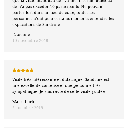
que la visite manquait de rythme. Il serait judicieux
de n’a pas excéder 10 participants. Ne pouvant
parler fort dans un lieu de culte, toutes les
personnes n’ont pu à certains moments entendre les
explications de Sandrine.
Fabienne
10 novembre 2019
Note
5
sur
Visite très intéressante et didactique. Sandrine est
5
une excellente conteuse et une personne très
sympathique. Je suis ravie de cette visite guidée.
Marie-Lucie
24 octobre 2019