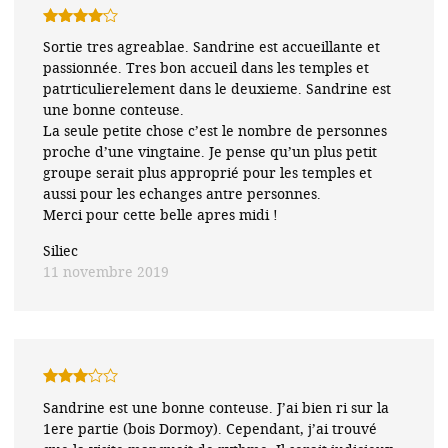
Note
4
Sortie tres agreablae. Sandrine est accueillante et
sur 5
passionnée. Tres bon accueil dans les temples et
patrticulierelement dans le deuxieme. Sandrine est
une bonne conteuse.
La seule petite chose c’est le nombre de personnes
proche d’une vingtaine. Je pense qu’un plus petit
groupe serait plus approprié pour les temples et
aussi pour les echanges antre personnes.
Merci pour cette belle apres midi !
Siliec
11 novembre 2019
Note
3
Sandrine est une bonne conteuse. J’ai bien ri sur la
sur 5
1ere partie (bois Dormoy). Cependant, j’ai trouvé