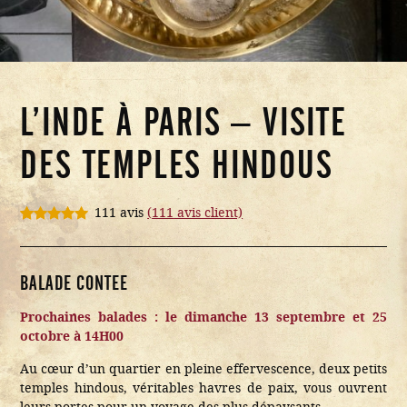
L’INDE À PARIS – VISITE
DES TEMPLES HINDOUS
111 avis
(
111
avis client)
Noté
111
4.92
sur 5
basé sur
notations
BALADE CONTEE
client
Prochaines balades : le dimanche 13 septembre et 25
octobre à 14H00
Au cœur d’un quartier en pleine effervescence, deux petits
temples hindous, véritables havres de paix, vous ouvrent
leurs portes pour un voyage des plus dépaysants.