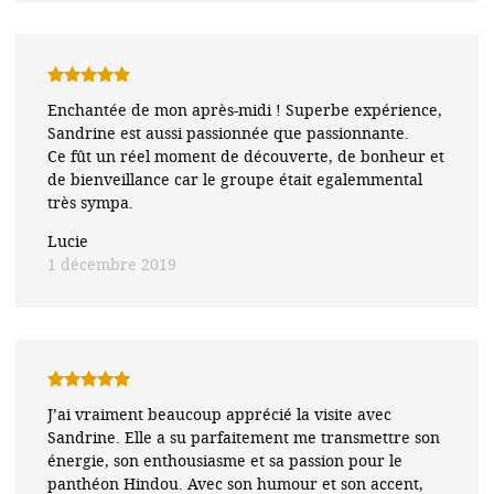
Note
5
sur
Enchantée de mon après-midi ! Superbe expérience,
5
Sandrine est aussi passionnée que passionnante.
Ce fût un réel moment de découverte, de bonheur et
de bienveillance car le groupe était egalemmental
très sympa.
Lucie
1 décembre 2019
Note
5
sur
J’ai vraiment beaucoup apprécié la visite avec
5
Sandrine. Elle a su parfaitement me transmettre son
énergie, son enthousiasme et sa passion pour le
panthéon Hindou. Avec son humour et son accent,