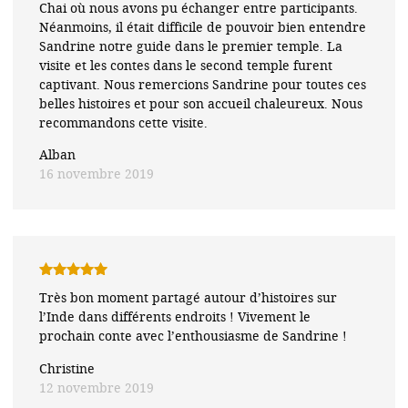
Chai où nous avons pu échanger entre participants.
Néanmoins, il était difficile de pouvoir bien entendre
Sandrine notre guide dans le premier temple. La
visite et les contes dans le second temple furent
captivant. Nous remercions Sandrine pour toutes ces
belles histoires et pour son accueil chaleureux. Nous
recommandons cette visite.
Alban
16 novembre 2019
Note
5
sur
Très bon moment partagé autour d’histoires sur
5
l’Inde dans différents endroits ! Vivement le
prochain conte avec l’enthousiasme de Sandrine !
Christine
12 novembre 2019