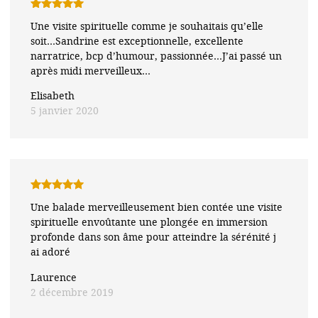
Note
5
sur
Une visite spirituelle comme je souhaitais qu’elle
5
soit…Sandrine est exceptionnelle, excellente
narratrice, bcp d’humour, passionnée…J’ai passé un
après midi merveilleux…
Elisabeth
5 janvier 2020
Note
5
sur
Une balade merveilleusement bien contée une visite
5
spirituelle envoûtante une plongée en immersion
profonde dans son âme pour atteindre la sérénité j
ai adoré
Laurence
2 décembre 2019