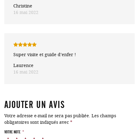
Christine
16 mai 2022
Note
5
sur
Super visite et guide d’enfer !
5
Laurence
16 mai 2022
AJOUTER UN AVIS
Votre adresse e-mail ne sera pas publiée.
Les champs
obligatoires sont indiqués avec
*
VOTRE NOTE
*