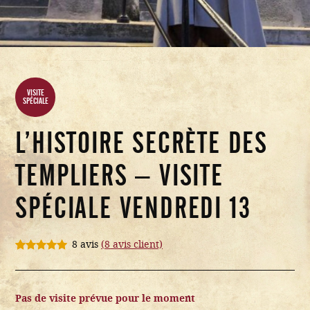
VISITE
SPÉCIALE
L’HISTOIRE SECRÈTE DES
TEMPLIERS – VISITE
SPÉCIALE VENDREDI 13
8 avis
(
8
avis client)
Noté
8
5.00
sur 5
basé sur
notations
Pas de visite prévue pour le moment
client