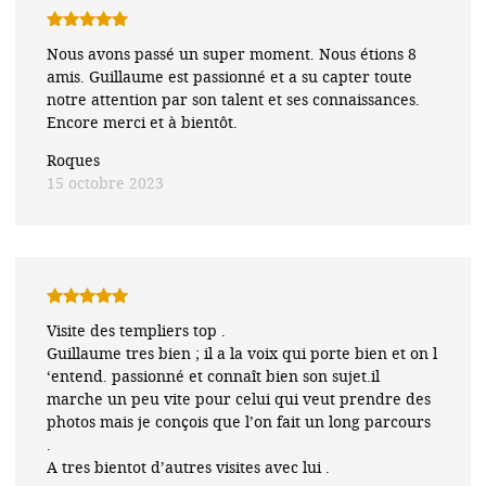
Note
5
sur
Nous avons passé un super moment. Nous étions 8
5
amis. Guillaume est passionné et a su capter toute
notre attention par son talent et ses connaissances.
Encore merci et à bientôt.
Roques
15 octobre 2023
Note
5
sur
Visite des templiers top .
5
Guillaume tres bien ; il a la voix qui porte bien et on l
‘entend. passionné et connaît bien son sujet.il
marche un peu vite pour celui qui veut prendre des
photos mais je conçois que l’on fait un long parcours
.
A tres bientot d’autres visites avec lui .