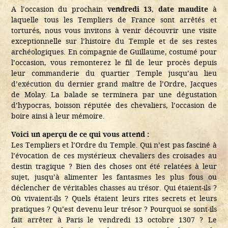
A l’occasion du prochain
vendredi 13
,
date maudite
à
laquelle tous les Templiers de France sont arrêtés et
torturés, nous vous invitons à venir découvrir une visite
exceptionnelle sur l’histoire du Temple et de ses restes
archéologiques. En compagnie de Guillaume, costumé pour
l’occasion, vous remonterez le fil de leur procès depuis
leur commanderie du quartier Temple jusqu’au lieu
d’exécution du dernier grand maître de l’Ordre, Jacques
de Molay. La balade se terminera par une dégustation
d’hypocras, boisson réputée des chevaliers, l’occasion de
boire ainsi à leur mémoire.
Voici un aperçu de ce qui vous attend :
Les Templiers et l’Ordre du Temple. Qui n’est pas fasciné à
l’évocation de ces mystérieux chevaliers des croisades au
destin tragique ? Bien des choses ont été relatées à leur
sujet, jusqu’à alimenter les fantasmes les plus fous ou
déclencher de véritables chasses au trésor. Qui étaient-ils ?
Où vivaient-ils ? Quels étaient leurs rites secrets et leurs
pratiques ? Qu’est devenu leur trésor ? Pourquoi se sont-ils
fait arrêter à Paris le vendredi 13 octobre 1307 ? Le