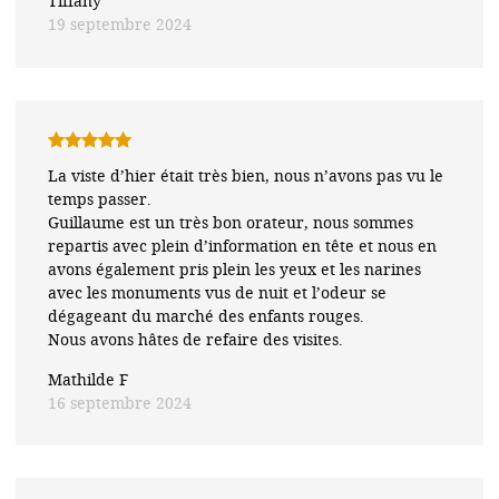
Tiffany
19 septembre 2024
Note
5
sur
La viste d’hier était très bien, nous n’avons pas vu le
5
temps passer.
Guillaume est un très bon orateur, nous sommes
repartis avec plein d’information en tête et nous en
avons également pris plein les yeux et les narines
avec les monuments vus de nuit et l’odeur se
dégageant du marché des enfants rouges.
Nous avons hâtes de refaire des visites.
Mathilde F
16 septembre 2024