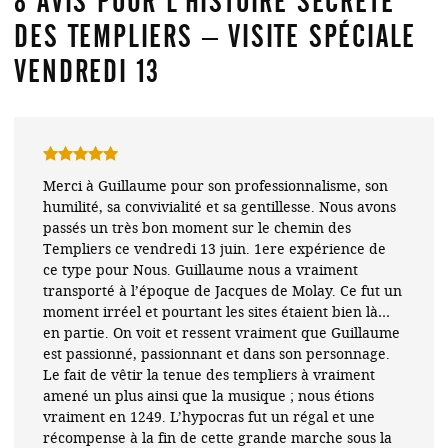
8 AVIS POUR
L’HISTOIRE SECRÈTE
DES TEMPLIERS – VISITE SPÉCIALE
VENDREDI 13
Note
5
sur
Merci à Guillaume pour son professionnalisme, son
5
humilité, sa convivialité et sa gentillesse. Nous avons
passés un très bon moment sur le chemin des
Templiers ce vendredi 13 juin. 1ere expérience de
ce type pour Nous. Guillaume nous a vraiment
transporté à l’époque de Jacques de Molay. Ce fut un
moment irréel et pourtant les sites étaient bien là…
en partie. On voit et ressent vraiment que Guillaume
est passionné, passionnant et dans son personnage.
Le fait de vêtir la tenue des templiers à vraiment
amené un plus ainsi que la musique ; nous étions
vraiment en 1249. L’hypocras fut un régal et une
récompense à la fin de cette grande marche sous la