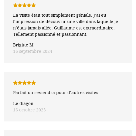
Note
5
sur
La visite était tout simplement géniale. J’ai eu
5
l’impression de découvrir une ville dans laquelle je
n’étais jamais allée. Guillaume est extraordinaire.
Tellement passionné et passionnant.
Brigitte M
16 septembre 2024
Note
5
sur
Parfait on reviendra pour d’autres visites
5
Le diagon
16 octobre 2023