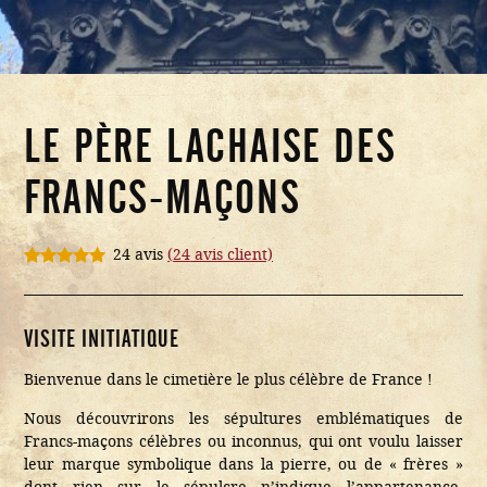
LE PÈRE LACHAISE DES
FRANCS-MAÇONS
24 avis
(
24
avis client)
Noté
24
5.00
sur 5
basé sur
notations
VISITE INITIATIQUE
client
Bienvenue dans le cimetière le plus célèbre de France !
Nous découvrirons les sépultures emblématiques de
Francs-maçons célèbres ou inconnus, qui ont voulu laisser
leur marque symbolique dans la pierre, ou de « frères »
dont rien sur le sépulcre n’indique l’appartenance.