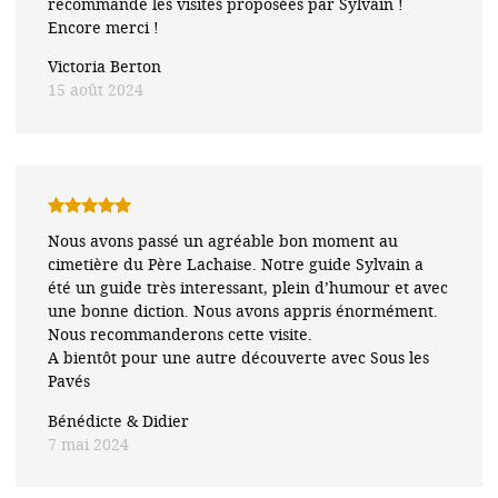
recommande les visites proposées par Sylvain !
Encore merci !
Victoria Berton
15 août 2024
Note
5
sur
Nous avons passé un agréable bon moment au
5
cimetière du Père Lachaise. Notre guide Sylvain a
été un guide très interessant, plein d’humour et avec
une bonne diction. Nous avons appris énormément.
Nous recommanderons cette visite.
A bientôt pour une autre découverte avec Sous les
Pavés
Bénédicte & Didier
7 mai 2024