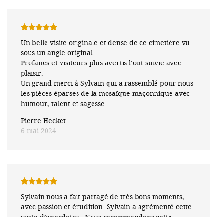
Note
5
sur
Un belle visite originale et dense de ce cimetière vu
5
sous un angle original.
Profanes et visiteurs plus avertis l’ont suivie avec
plaisir.
Un grand merci à Sylvain qui a rassemblé pour nous
les pièces éparses de la mosaïque maçonnique avec
humour, talent et sagesse.
Pierre Hecket
6 mai 2024
Note
5
sur
Sylvain nous a fait partagé de très bons moments,
5
avec passion et érudition. Sylvain a agrémenté cette
visite d’anecdotes . Nous recommandons cette