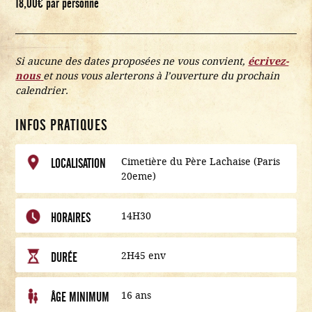
18,00
€
par personne
Si aucune des dates proposées ne vous convient,
écrivez-
nous
et nous vous alerterons à l’ouverture du prochain
calendrier.
INFOS PRATIQUES
Cimetière du Père Lachaise (Paris
LOCALISATION
20eme)
14H30
HORAIRES
2H45 env
DURÉE
16 ans
ÂGE MINIMUM