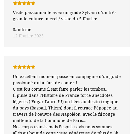
Note
5
sur
Visite passionnante avec un guide Sylvain d’un très
5
grande culture. merci / visite du 5 février
Sandrine
12 février 2023
Note
5
sur
Un excellent moment passé en compagnie d’un guide
5
passionné qui a l’art de conter !
C’est fou comme il sait faire parler les tombes…
Il puise dans l’Histoire de France force anecdotes
légères ( Edgar Faure !!!) ou liées au destin tragique
du pays (Raspail, Thiers) dont il retrace l’épopée au
travers de l’oeuvre des Napoléon, avec le fil rouge
inattendu de la Commune de Paris…
Nos corps transis mais l’esprit ravis nous sommes
allés au bout de cette visite généreuse de plus de 3h.