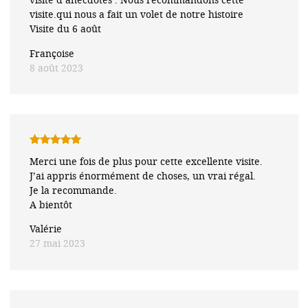
visite.qui nous a fait un volet de notre histoire
Visite du 6 août
Françoise
8 août 2023
Note
5
sur
Merci une fois de plus pour cette excellente visite.
5
J’ai appris énormément de choses, un vrai régal.
Je la recommande.
A bientôt
Valérie
27 mai 2023