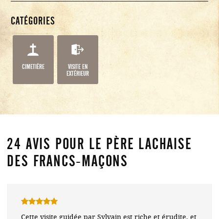
CATÉGORIES
CIMETIÈRE
VISITE EN
EXTÉRIEUR
24 AVIS POUR
LE PÈRE LACHAISE
DES FRANCS-MAÇONS
Note
5
sur
Cette visite guidée par Sylvain est riche et érudite, et
5