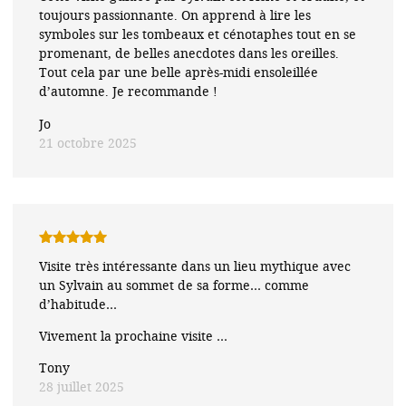
toujours passionnante. On apprend à lire les
symboles sur les tombeaux et cénotaphes tout en se
promenant, de belles anecdotes dans les oreilles.
Tout cela par une belle après-midi ensoleillée
d’automne. Je recommande !
Jo
21 octobre 2025
Note
5
sur
Visite très intéressante dans un lieu mythique avec
5
un Sylvain au sommet de sa forme… comme
d’habitude…
Vivement la prochaine visite …
Tony
28 juillet 2025