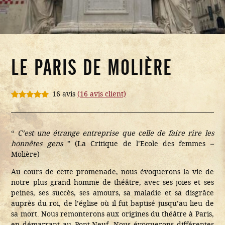
LE PARIS DE MOLIÈRE
16 avis
(
16
avis client)
Noté
16
4.94
sur 5
basé sur
notations
“
C’est une étrange entreprise que celle de faire rire les
client
honnêtes gens
” (La Critique de l’Ecole des femmes –
Molière)
Au cours de cette promenade, nous évoquerons la vie de
notre plus grand homme de théâtre, avec ses joies et ses
peines, ses succès, ses amours, sa maladie et sa disgrâce
auprès du roi, de l’église où il fut baptisé jusqu’au lieu de
sa mort. Nous remonterons aux origines du théâtre à Paris,
en démarrant au Pont-Neuf. Nous évoquerons différentes