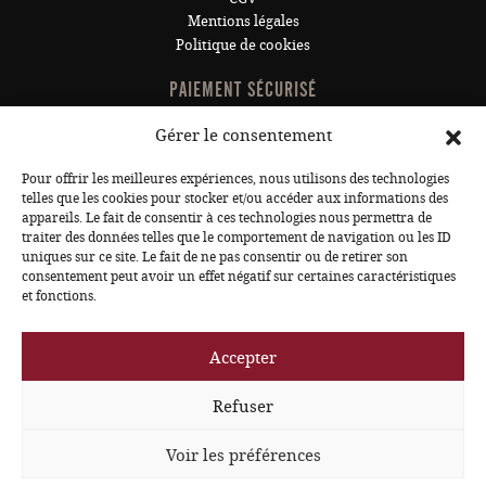
Mentions légales
Politique de cookies
PAIEMENT SÉCURISÉ
Gérer le consentement
Pour offrir les meilleures expériences, nous utilisons des technologies
telles que les cookies pour stocker et/ou accéder aux informations des
INSCRIVEZ-VOUS À LA NEWSLETTER POUR NE RIEN
appareils. Le fait de consentir à ces technologies nous permettra de
RATER !
traiter des données telles que le comportement de navigation ou les ID
uniques sur ce site. Le fait de ne pas consentir ou de retirer son
consentement peut avoir un effet négatif sur certaines caractéristiques
JE M'INSCRIS
et fonctions.
Accepter
Refuser
© 2026 Sous Les Pavés
Voir les préférences