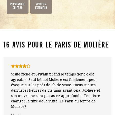
PERSONNAGE
VISITE EN
CÉLÈBRE
EXTÉRIEUR
16 AVIS POUR
LE PARIS DE MOLIÈRE
Note
4
Visite riche et Sylvain prend le temps donc c est
sur 5
agréable. Seul bémol Moliere est finalement peu
évoqué sur les prés de 3h de visite. Focus sur ses
dernières heures de vie mais avant cela, Moliere et
son œuvre ne sont pas assez approfondis. Peut être
changer le titre de la visite: Le Paris au temps de
Moliere?