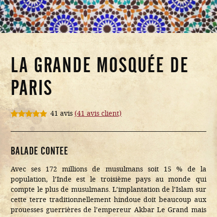
LA GRANDE MOSQUÉE DE
PARIS
41 avis
(
41
avis client)
Noté
41
4.95
sur 5
basé sur
notations
BALADE CONTEE
client
Avec ses 172 millions de musulmans soit 15 % de la
population, l’Inde est le troisième pays au monde qui
compte le plus de musulmans. L’implantation de l’Islam sur
cette terre traditionnellement hindoue doit beaucoup aux
prouesses guerrières de l’empereur Akbar Le Grand mais