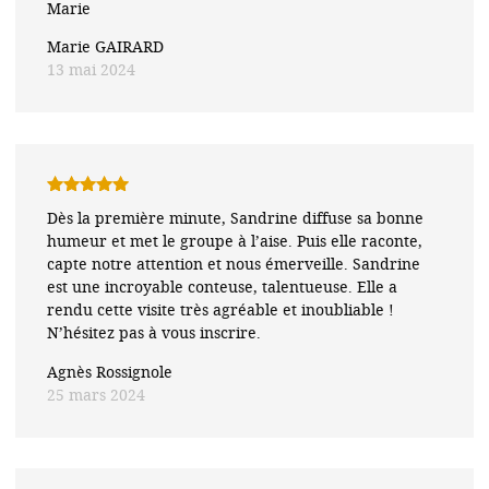
Marie
Marie GAIRARD
13 mai 2024
Note
5
sur
Dès la première minute, Sandrine diffuse sa bonne
5
humeur et met le groupe à l’aise. Puis elle raconte,
capte notre attention et nous émerveille. Sandrine
est une incroyable conteuse, talentueuse. Elle a
rendu cette visite très agréable et inoubliable !
N’hésitez pas à vous inscrire.
Agnès Rossignole
25 mars 2024