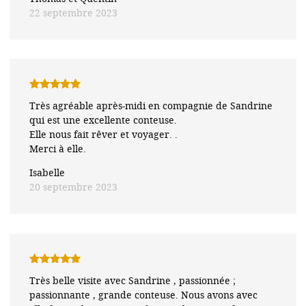
22 septembre 2023
Note
5
sur
Très agréable après-midi en compagnie de Sandrine
5
qui est une excellente conteuse.
Elle nous fait rêver et voyager. .
Merci à elle.
Isabelle
20 septembre 2023
Note
5
sur
Très belle visite avec Sandrine , passionnée ;
5
passionnante , grande conteuse. Nous avons avec