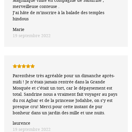
Magnifique visite en compagnie de Sandrine ,
5
merveilleuse conteuse .
J’ai hâte de m’inscrire à la balade des temples
hindous
Marie
19 septembre 2022
Note
5
sur
Parenthèse très agréable pour un dimanche après-
5
midi ! Je n’étais jamais rentrée dans la Grande
Mosquée et c’était un tort, car le dépaysement est
total. Sandrine nous a vraiment fait voyager au pays
du roi Agbar et de la princesse Jodahbe, on s’y est
presque cru! Merci pour cette instant de pur
bonheur dans un jardin des mille et une nuits.
laurence
19 septembre 2022