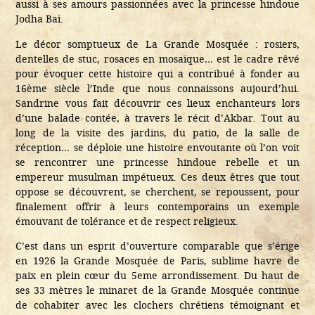
aussi à ses amours passionnées avec la princesse hindoue
Jodha Bai.
Le décor somptueux de La Grande Mosquée : rosiers,
dentelles de stuc, rosaces en mosaïque… est le cadre rêvé
pour évoquer cette histoire qui a contribué à fonder au
16ème siècle l’Inde que nous connaissons aujourd’hui.
Sandrine vous fait découvrir ces lieux enchanteurs lors
d’une balade contée, à travers le récit d’Akbar. Tout au
long de la visite des jardins, du patio, de la salle de
réception… se déploie une histoire envoutante où l’on voit
se rencontrer une princesse hindoue rebelle et un
empereur musulman impétueux. Ces deux êtres que tout
oppose se découvrent, se cherchent, se repoussent, pour
finalement offrir à leurs contemporains un exemple
émouvant de tolérance et de respect religieux.
C’est dans un esprit d’ouverture comparable que s’érige
en 1926 la Grande Mosquée de Paris, sublime havre de
paix en plein cœur du 5eme arrondissement. Du haut de
ses 33 mètres le minaret de la Grande Mosquée continue
de cohabiter avec les clochers chrétiens témoignant et