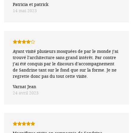
Patricia et patrick
14 mai 2023
Note
4
Ayant visité plusieurs mosquées de par le monde j’ai
sur 5
trouvé l’architecture sans grand intérêt. Par contre
j’ai été conquis par le discours d’accompagnement
de Sandrine tant sur le fond que sur la forme. Je ne
regrette donc pas du tout cette visite.
Varnat Jean
24 avril 2023
Note
5
sur