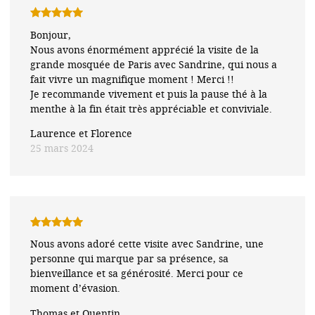
Note
5
sur
Bonjour,
5
Nous avons énormément apprécié la visite de la
grande mosquée de Paris avec Sandrine, qui nous a
fait vivre un magnifique moment ! Merci !!
Je recommande vivement et puis la pause thé à la
menthe à la fin était très appréciable et conviviale.
Laurence et Florence
25 mars 2024
Note
5
sur
Nous avons adoré cette visite avec Sandrine, une
5
personne qui marque par sa présence, sa
bienveillance et sa générosité. Merci pour ce
moment d’évasion.
Thomas et Quentin