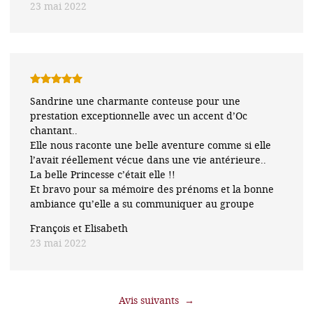
23 mai 2022
Note
5
sur
Sandrine une charmante conteuse pour une
5
prestation exceptionnelle avec un accent d’Oc
chantant..
Elle nous raconte une belle aventure comme si elle
l’avait réellement vécue dans une vie antérieure..
La belle Princesse c’était elle !!
Et bravo pour sa mémoire des prénoms et la bonne
ambiance qu’elle a su communiquer au groupe
François et Elisabeth
23 mai 2022
→