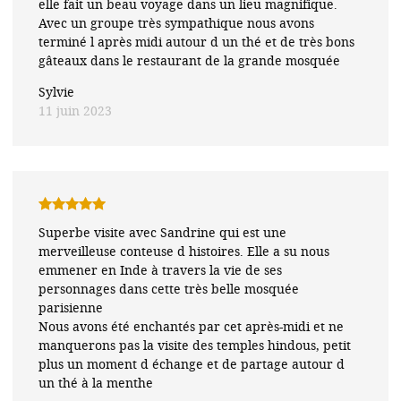
elle fait un beau voyage dans un lieu magnifique.
Avec un groupe très sympathique nous avons
terminé l après midi autour d un thé et de très bons
gâteaux dans le restaurant de la grande mosquée
Sylvie
11 juin 2023
Note
5
sur
Superbe visite avec Sandrine qui est une
5
merveilleuse conteuse d histoires. Elle a su nous
emmener en Inde à travers la vie de ses
personnages dans cette très belle mosquée
parisienne
Nous avons été enchantés par cet après-midi et ne
manquerons pas la visite des temples hindous, petit
plus un moment d échange et de partage autour d
un thé à la menthe