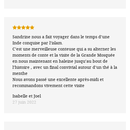
Note
5
sur
Sandrine nous a fait voyager dans le temps d’une
5
Inde conquise par l’islam.
C’est une merveilleuse conteuse qui a su alterner les
moments de conte et la visite de la Grande Mosquée
en nous maintenant en haleine jusqu’au bout de
l’histoire , avec un final convivial autour d’un thé à la
menthe
Nous avons passé une excellente après-midi et
recommandons vivement cette visite
Isabelle et Joel
27 juin 2022