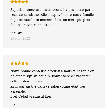
Note
5
sur
Superbe rencontre, nous avons été enchanté par le
5
récit de Sandrine. Elle a captivé toute notre famille
(4 personnes). Un moment dont on n’est pas prêt
d’oublier. Merci Sandrine
VINDIX
26 juin 2022
Note
5
sur
Notre bonne conteuse a réussi à nous faire tenir en
5
haleine jusqu’au bout :p. Bonne idée de raconter
cette histoire dans un tel lieu.
Finir par un thé dans ce salon connu était très
agréable.
Bref c’était vraiment bien
Clo