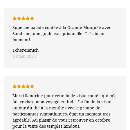
Note
5
sur
Superbe balade contée à la Grande Mosquée avec
5
Sandrine, une guide exceptionnelle. Très beau
moment!
Tcheremnich
14 mai 2024
Note
5
sur
Merci Sandrine pour cette belle visite contée qui m’a
5
fait revivre mon voyage en Inde. La fin de la visite,
autour du thé à la menthe avec le groupe de
participantes sympathiques, était un moment très
agréable. Au plaisir de vous retrouver en octobre
pour la visite des temples hindous.