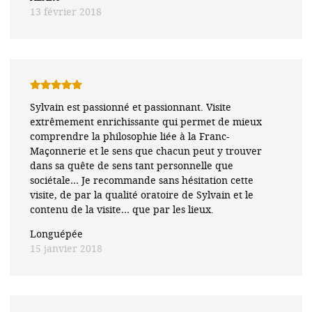
13 février 2018
Note
5
sur
Sylvain est passionné et passionnant. Visite
5
extrêmement enrichissante qui permet de mieux
comprendre la philosophie liée à la Franc-
Maçonnerie et le sens que chacun peut y trouver
dans sa quête de sens tant personnelle que
sociétale… Je recommande sans hésitation cette
visite, de par la qualité oratoire de Sylvain et le
contenu de la visite… que par les lieux.
Longuépée
15 janvier 2018