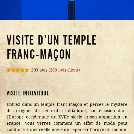
VISITE D’UN TEMPLE
FRANC-MAÇON
203 avis
(
203
avis client)
Noté
203
4.94
sur 5
basé sur
notations
VISITE INITIATIQUE
client
Entrez dans un temple franc-maçon et percez le mystère
des origines de cet ordre initiatique, son éclosion dans
l’Europe occidentale du XVIIe siècle et son apparition en
France. Vous verrez comment un effet de mode peut
conduire à une réelle envie de repenser l’ordre du monde.