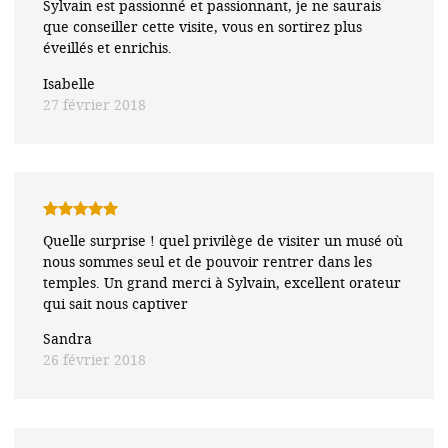
Sylvain est passionné et passionnant, je ne saurais
5
que conseiller cette visite, vous en sortirez plus
éveillés et enrichis.
Isabelle
27 février 2018
Note
5
sur
Quelle surprise ! quel privilège de visiter un musé où
5
nous sommes seul et de pouvoir rentrer dans les
temples. Un grand merci à Sylvain, excellent orateur
qui sait nous captiver
Sandra
26 février 2018