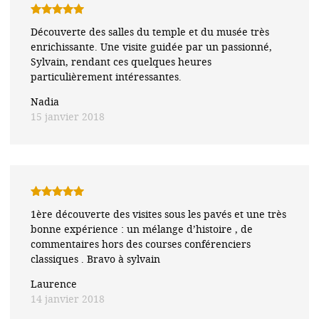
Note
5
sur
Découverte des salles du temple et du musée très
5
enrichissante. Une visite guidée par un passionné,
Sylvain, rendant ces quelques heures
particulièrement intéressantes.
Nadia
15 janvier 2018
Note
5
sur
1ère découverte des visites sous les pavés et une très
5
bonne expérience : un mélange d’histoire , de
commentaires hors des courses conférenciers
classiques . Bravo à sylvain
Laurence
14 janvier 2018