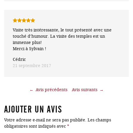
Note
5
sur
Visite très intéressante, le tout présenté avec une
5
touché d’humour. La visite des temples est un
immense plus!
Merci à Sylvain !
Cédric
21 septembre 2017
←
→
AJOUTER UN AVIS
Votre adresse e-mail ne sera pas publiée.
Les champs
obligatoires sont indiqués avec
*