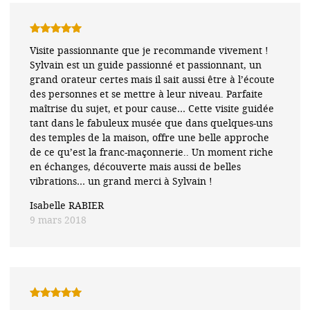
Note
5
sur
Visite passionnante que je recommande vivement !
5
Sylvain est un guide passionné et passionnant, un
grand orateur certes mais il sait aussi être à l’écoute
des personnes et se mettre à leur niveau. Parfaite
maîtrise du sujet, et pour cause… Cette visite guidée
tant dans le fabuleux musée que dans quelques-uns
des temples de la maison, offre une belle approche
de ce qu’est la franc-maçonnerie.. Un moment riche
en échanges, découverte mais aussi de belles
vibrations… un grand merci à Sylvain !
Isabelle RABIER
9 mars 2018
Note
5
sur