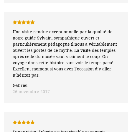
Note
5
sur
Une visite rendue exceptionnelle par la qualité de
5
notre guide Sylvain, sympathique ouvert et
particulièrement pédagogue il nous a véritablement
ouvert les portes de ce mythe. La visite des temples
après celle du musée vaut vraiment le coup. On
voyage dans cette histoire sans voir le temps passé.
Excellent moment si vous avez l’occasion d’y aller
n’hésitez pas!
Gabriel
26 novembre 2017
Note
5
sur
Super visite, Sylvain est intarissable et connait