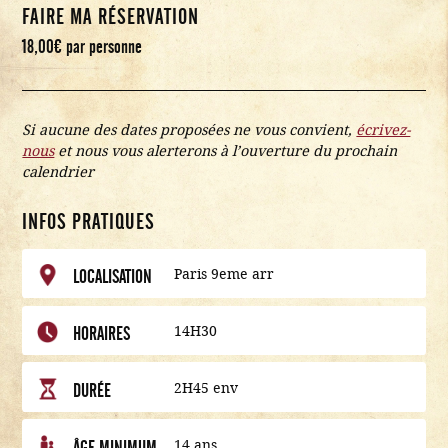
FAIRE MA RÉSERVATION
18,00
€
par personne
Si aucune des dates proposées ne vous convient,
écrivez-
nous
et nous vous alerterons à l’ouverture du prochain
calendrier
INFOS PRATIQUES
Paris 9eme arr
LOCALISATION
14H30
HORAIRES
2H45 env
DURÉE
14 ans
ÂGE MINIMUM