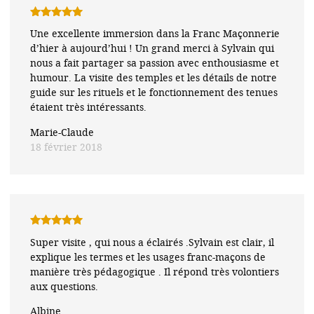
Note
5
sur
Une excellente immersion dans la Franc Maçonnerie
5
d’hier à aujourd’hui ! Un grand merci à Sylvain qui
nous a fait partager sa passion avec enthousiasme et
humour. La visite des temples et les détails de notre
guide sur les rituels et le fonctionnement des tenues
étaient très intéressants.
Marie-Claude
18 février 2018
Note
5
sur
Super visite , qui nous a éclairés .Sylvain est clair, il
5
explique les termes et les usages franc-maçons de
manière très pédagogique . Il répond très volontiers
aux questions.
Albine