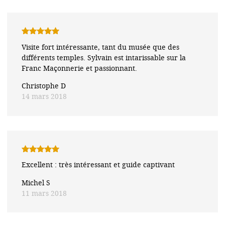
Note
5
sur
Visite fort intéressante, tant du musée que des
5
différents temples. Sylvain est intarissable sur la
Franc Maçonnerie et passionnant.
Christophe D
14 mars 2018
Note
5
sur
Excellent : très intéressant et guide captivant
5
Michel S
11 mars 2018