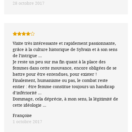
28 octobre 2017
Note
4
Visite très intéressante et rapidement passionnante,
sur 5
grâce à la culture historique de Sylvain et à son sens
de l’intrigue …
Je reste un peu sur ma fin quant à la place des
femmes dans cette mouvance, encore obligées de se
battre pour être entendues, pour exister !
Finalement, humanisme ou pas, le combat reste
entier : être femme constitue toujours un handicap
d’infériorité …
Dommage, cela déprécie, à mon sens, la légitimité de
cette idéologie …
Françoise
1 octobre 2017