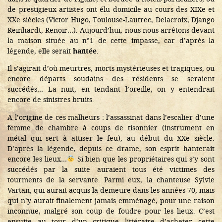
de prestigieux artistes ont élu domicile au cours des XIXe et
XXe siècles (Victor Hugo, Toulouse-Lautrec, Delacroix, Django
Reinhardt, Renoir…). Aujourd’hui, nous nous arrêtons devant
la maison située au n°1 de cette impasse, car d’après la
légende, elle serait
hantée
.
Il s’agirait d’où meurtres, morts mystérieuses et tragiques, ou
encore départs soudains des résidents se seraient
succédés… La nuit, en tendant l’oreille, on y entendrait
encore de sinistres bruits.
A l’origine de ces malheurs : l’assassinat dans l’escalier d’une
femme de chambre à coups de tisonnier (instrument en
métal qui sert à attiser le feu), au début du XXe siècle.
D’après la légende, depuis ce drame, son esprit hanterait
encore les lieux…
Si bien que les propriétaires qui s’y sont
succédés par la suite auraient tous été victimes des
tourments de la servante. Parmi eux, la chanteuse Sylvie
Vartan, qui aurait acquis la demeure dans les années 70, mais
qui n’y aurait finalement jamais emménagé, pour une raison
inconnue, malgré son coup de foudre pour les lieux. C’est
ensuite au tour d’un critique littéraire d’acheter cette