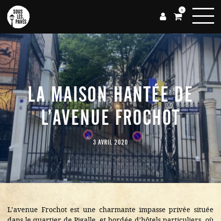
0
LA MAISON HANTÉE DE
L’AVENUE FROCHOT
3 AVRIL 2020
L’avenue Frochot est une charmante impasse privée située
dans le quartier de Pigalle, et bordée d’hôtels particuliers, où