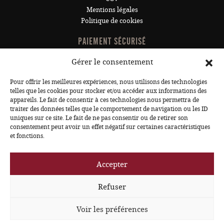
Mentions légales
Politique de cookies
PAIEMENT SÉCURISÉ
Gérer le consentement
Pour offrir les meilleures expériences, nous utilisons des technologies
telles que les cookies pour stocker et/ou accéder aux informations des
INSCRIVEZ-VOUS À LA NEWSLETTER POUR NE RIEN
appareils. Le fait de consentir à ces technologies nous permettra de
RATER !
traiter des données telles que le comportement de navigation ou les ID
uniques sur ce site. Le fait de ne pas consentir ou de retirer son
consentement peut avoir un effet négatif sur certaines caractéristiques
JE M'INSCRIS
et fonctions.
Accepter
Refuser
© 2026 Sous Les Pavés
Voir les préférences