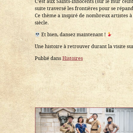
C’est aux Saints-Innocents (sur le mur cein
suite traversé les frontières pour se répan
Ce thème a inspiré de nombreux artistes à 
siècle.
Et bien, dansez maintenant !
Une histoire à retrouver durant la visite s
Publié dans
Histoires