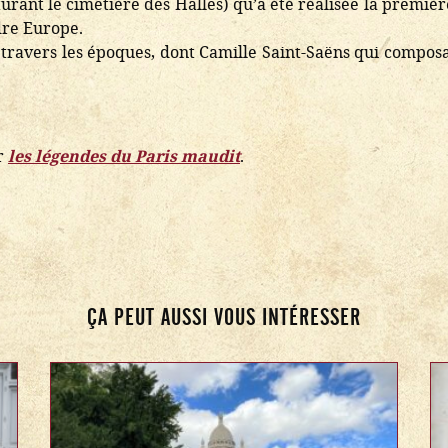
turant le cimetière des Halles) qu’a été réalisée la premiè
dre Europe.
travers les époques, dont Camille Saint-Saëns qui compos
ur
les légendes du Paris maudit
.
ÇA PEUT AUSSI VOUS INTÉRESSER