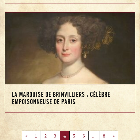
LA MARQUISE DE BRINVILLIERS : CÉLÈBRE
EMPOISONNEUSE DE PARIS
NAVIGATION DANS LES ARTICLES
«
1
2
3
4
5
6
…
8
»